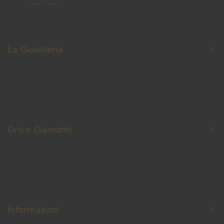
Facebook
Instagram
La Gioielleria
La Nostra Storia
Contatti
Oro e Diamanti
Fedi Nuziali
Permuta Oro Usato
Oro da Investimento
Informazioni
Diamanti