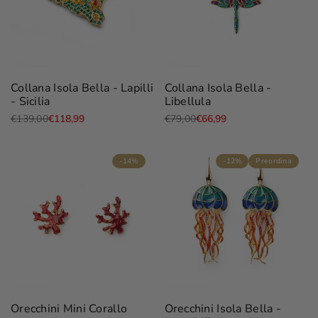
Aggiungi
Aggiungi
Aggiungi
Aggiungi
Collana Isola Bella - Lapilli
Collana Isola Bella -
Aggiungi al carrello
Aggiungi al carrello
alla
al
alla
al
- Sicilia
Libellula
Wishlist
confronto
Wishlist
confronto
Prezzo
€139,00
Prezzo
€118,99
Prezzo
€79,00
Prezzo
€66,99
di
scontato
di
scontato
listino
listino
-
14
%
-
12
%
Preordina
Aggiungi
Aggiungi
Aggiungi
Aggiungi
Aggiunta rapida
Aggiunta rapida
Orecchini Mini Corallo
Orecchini Isola Bella -
alla
al
alla
al