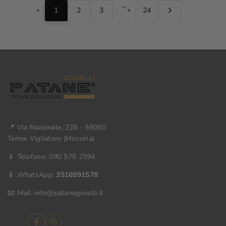
…
1
2
3
24
📍 Via Nazionale, 228 - 98050
Terme Vigliatore (Messina)
📱
Telefono
: 090 978 2594
📱
WhatsApp:
3516991578
📧
Mail:
info@patanegioielli.it