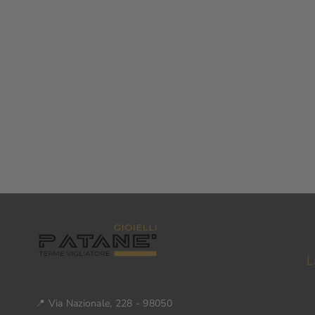
L
📍 Via Nazionale, 228 - 98050