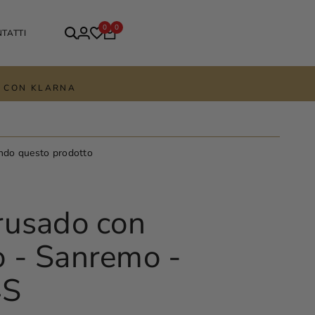
0
0
TATTI
TE CON KLARNA
ndo questo prodotto
rusado con
 - Sanremo -
S