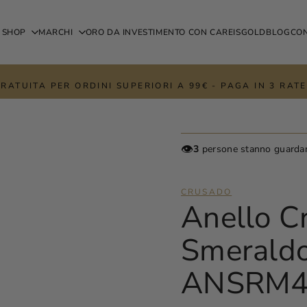
SHOP
MARCHI
ORO DA INVESTIMENTO CON CAREISGOLD
BLOG
CON
RATUITA PER ORDINI SUPERIORI A 99€ - PAGA IN 3 RA
👁️
3
persone stanno guarda
CRUSADO
Anello C
Smeraldo
ANSRM4