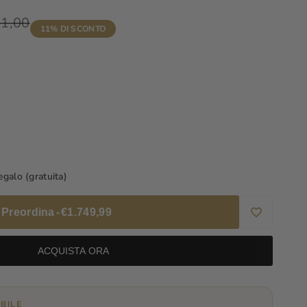
o
71,00
11
% DI SCONTO
o
a
galo (gratuita)
o
Preordina
-
€1.749,99
o
Aggiungi
4S
ACQUISTA ORA
alla
Wishlist
BILE