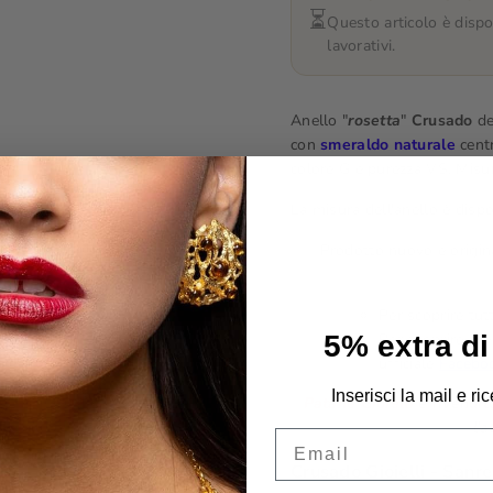
⏳
Questo articolo è dispo
lavorativi.
Anello "
rosetta
"
Crusado
de
con
smeraldo naturale
centr
colore G e purezza VS. Mis
La misura dell'anello è dispon
Prodotto nuovo e origina
Per scoprire tut
5% extra di
Per scoprire, in
ufficiale
Faceboo
Inserisci la mail e ric
Patanè Gioielli
è rivendito
l’
Email
Crusado Gioielli - Sanr