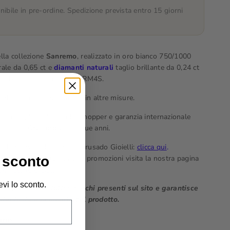
nibile in pre-ordine. Spedizione prevista entro 15 giorni
lla collezione
Sanremo
, realizzato in oro bianco 750/1000
ale da 0,65 ct e
diamanti naturali
taglio brillante da 0,24 ct
ura 14/15. Referenza: ANSRM4S.
ibile, su richiesta, anche in altre misure.
le completo di scatola, shopper e garanzia internazionale
ufficiale
Crusado
valida due anni.
ta la nuova collezione di Crusado Gioielli:
clicca qui
.
 sconto
vece, tutte le altre novità e promozioni visita la nostra pagina
k Patanè Gioielli
.
evi lo sconto.
re ufficiale di tutti i marchi presenti sul sito e garantisce
autenticità e la qualità del prodotto.
emo