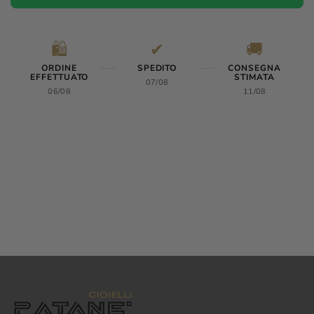
🛍️
✔
🚚
ORDINE
SPEDITO
CONSEGNA
EFFETTUATO
STIMATA
07/08
06/08
11/08