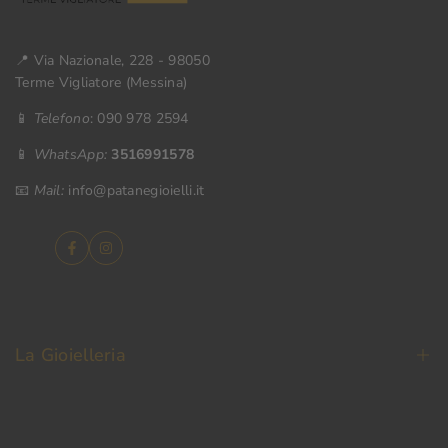
📍 Via Nazionale, 228 - 98050
Terme Vigliatore (Messina)
📱
Telefono
: 090 978 2594
📱
WhatsApp:
3516991578
📧
Mail:
info@patanegioielli.it
Facebook
Instagram
La Gioielleria
La Nostra Storia