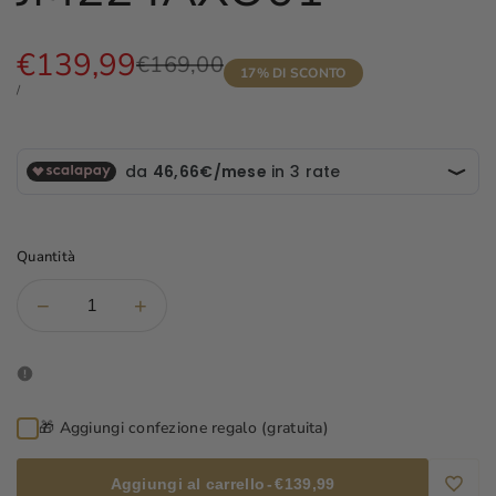
Prezzo
€139,99
Prezzo
€169,00
17
% DI SCONTO
di
scontato
PREZZO
PER
/
listino
UNITARIO
Quantità
Diminuisci
Aumenta
−
+
la
la
quantità
quantità
per
per
Bracciale
Bracciale
Maserati
Maserati
🎁 Aggiungi confezione regalo (gratuita)
-
-
Sapphire
Sapphire
-
-
Aggiungi al carrello
-
€139,99