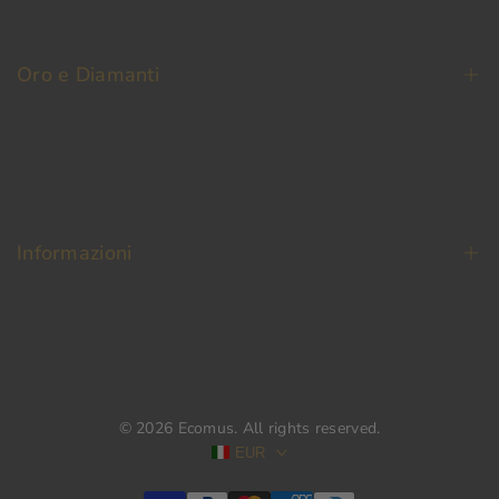
Contatti
Oro e Diamanti
Fedi Nuziali
Permuta Oro Usato
Oro da Investimento
Informazioni
Diamanti
Termini e condizioni
Pagamento Sicuro
Spedizione e reso
© 2026
Ecomus
. All rights reserved.
Privacy & Cookie Policy
EUR
Modulo di recesso