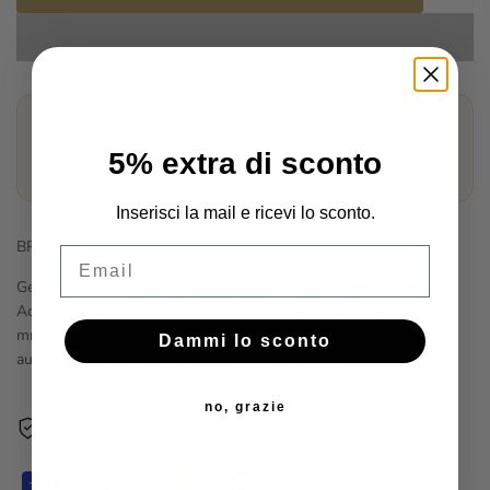
Aggiu
alla
Wishl
PRE-ORDER DISPONIBILE
⏳
Questo articolo è disponibile in pre-ordine. Spedizione
5% extra di sconto
prevista entro 15 giorni lavorativi.
Inserisci la mail e ricevi lo sconto.
BRACCIALE MORELLATO DROPS - SCZ1322
Email
Genere: Donna, Misura: 16+3 cm, Colore: Silver, Materiale:
Acciaio, Cristalli, Gemme, Peso: 13 gr, Diametro perle: 7*5mm
mm, Pietra: Cristalli, Colore pietra: Bianco, Rosa, Certificato di
Dammi lo sconto
autenticità: Sì, Confezione: Originale Morellato.
no, grazie
Pagamento sicuro garantito