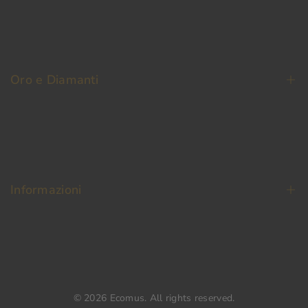
La Nostra Storia
Contatti
Oro e Diamanti
Fedi Nuziali
Permuta Oro Usato
Oro da Investimento
Informazioni
Diamanti
Termini e condizioni
Pagamento Sicuro
Spedizione e reso
© 2026
Ecomus
. All rights reserved.