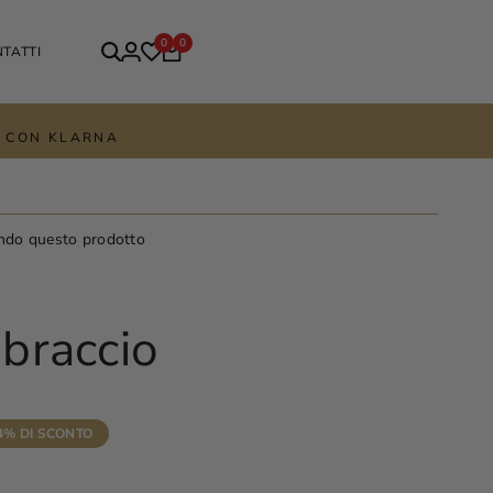
0
0
TATTI
TE CON KLARNA
ndo questo prodotto
braccio
4
% DI SCONTO