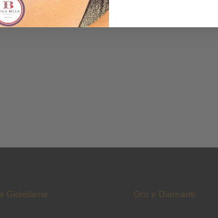
a Gioielleria
Oro e Diamanti