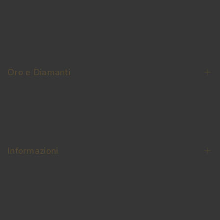
La Nostra Storia
Contatti
Oro e Diamanti
Fedi Nuziali
Permuta Oro Usato
Oro da Investimento
Informazioni
Diamanti
Termini e condizioni
Pagamento Sicuro