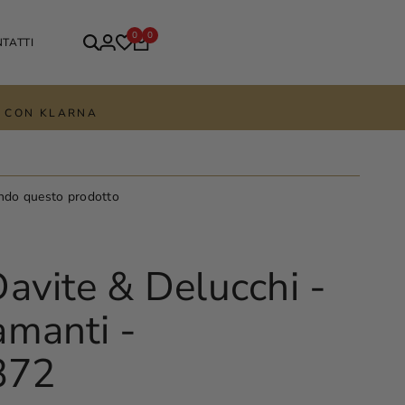
0
0
TATTI
TE CON KLARNA
ndo questo prodotto
avite & Delucchi -
amanti -
372