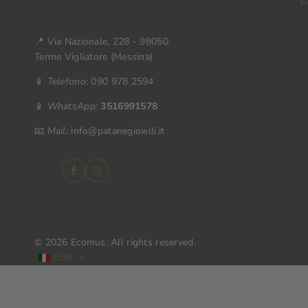
L
📍 Via Nazionale, 228 - 98050
Terme Vigliatore (Messina)
📱
Telefono
: 090 978 2594
📱
WhatsApp:
3516991578
📧
Mail:
info@patanegioielli.it
Facebook
Instagram
© 2026
Ecomus
. All rights reserved.
EUR