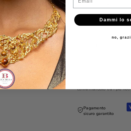
Gioielli Davite & Delucchi
Danno luminosità e personali
Dammi lo s
migliori amici delle donne, 
dono che non perderà mai va
e importanti.
no, graz
Davite & Delucchi
nasce da 
essenziali. Da qui nasce un’i
collezioni preziose, raffinate
Le importanti campagne pubbl
testimonial del mondo del ci
mediterranea di
Elisabetta 
confermandolo tra i più noti
Pagamento
sicuro garantito