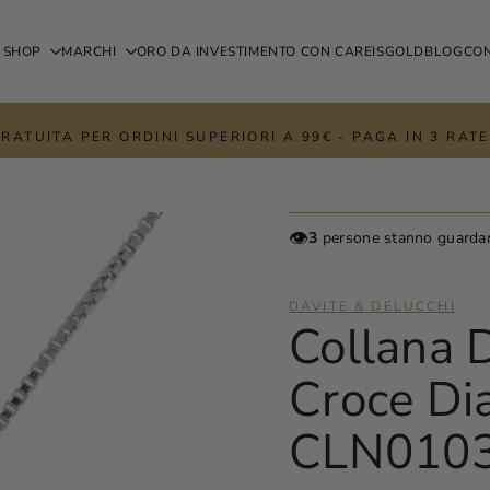
SHOP
MARCHI
ORO DA INVESTIMENTO CON CAREISGOLD
BLOG
CON
RATUITA PER ORDINI SUPERIORI A 99€ - PAGA IN 3 RA
👁️
3
persone stanno guarda
DAVITE & DELUCCHI
Collana D
Croce Di
CLN010