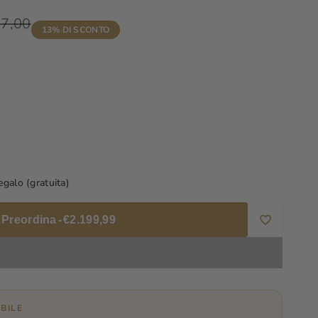
o
27,00
13
% DI SCONTO
o
a
galo (gratuita)
Preordina
-
€2.199,99
Aggiungi
alla
372
Wishlist
BILE