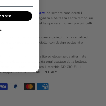
 - Diamanti
tà a chi li indossa, i
diamanti
da sempre considerati i
conto
sono sinonimi di
classe
,
eleganza
e
bellezza
senza tempo, un
lore, anzi con il passare del tempo saranno sempre più belli
ie
un’unica grande passione: creare gioielli unici, ricercati ed
nterpretazione unica del gioiello, con design esclusivi e
 ed eleganti.
icitarie, interpretate con stile ed eleganza da affermate
nema e dello spettacolo, e da oggi esaltate dalla bellezza
Gregoraci
, hanno consolidato il marchio DD GIOIELLI,
 e rappresentativi del
MADE IN ITALY
.