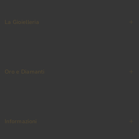
La Gioielleria
La Nostra Storia
Contatti
Oro e Diamanti
Fedi Nuziali
Permuta Oro Usato
Oro da Investimento
Informazioni
Diamanti