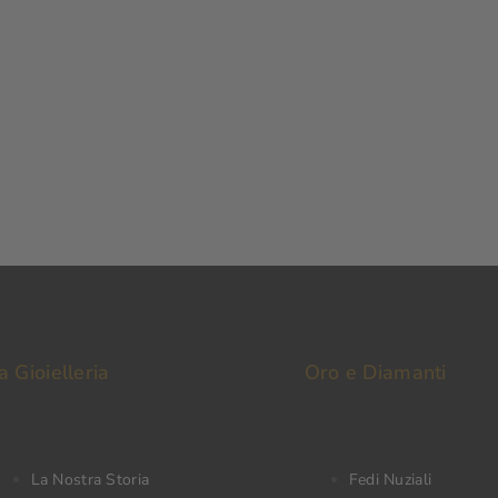
a Gioielleria
Oro e Diamanti
La Nostra Storia
Fedi Nuziali