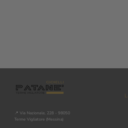
Lista Nozze - Lista Nozze: Puglisi - Campo
L
📍 Via Nazionale, 228 - 98050
Terme Vigliatore (Messina)