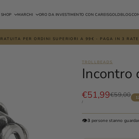
SHOP
MARCHI
ORO DA INVESTIMENTO CON CAREISGOLD
BLOG
CON
RATUITA PER ORDINI SUPERIORI A 99€ - PAGA IN 3 RA
TROLLBEADS
Incontro 
Prezzo
€51,99
Prezzo
€59,00
1
di
scontato
PREZZO
PER
/
listino
UNITARIO
👁️
3
persone stanno guarda