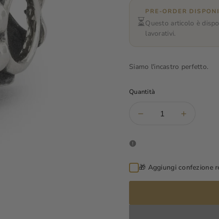
PRE-ORDER DISPONI
⏳
Questo articolo è dispo
lavorativi.
Siamo l'incastro perfetto.
Quantità
Diminuisci
Aument
−
+
la
la
quantità
quantità
per
per
Incontro
Incontro
di
di
🎁 Aggiungi confezione re
Cuori
Cuori