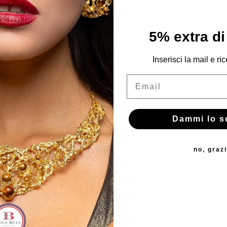
5% extra di
Inserisci la mail e ric
Email
Dammi lo s
no, graz