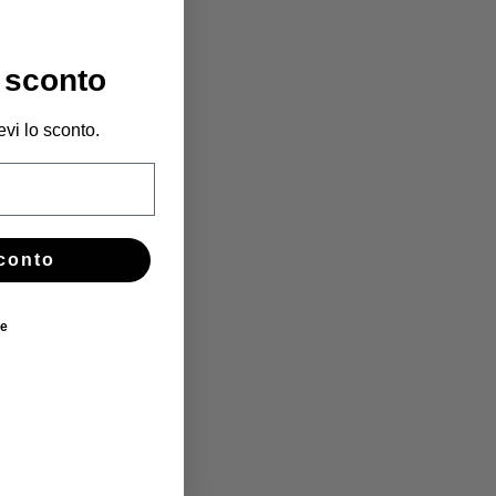
 sconto
evi lo sconto.
conto
ie