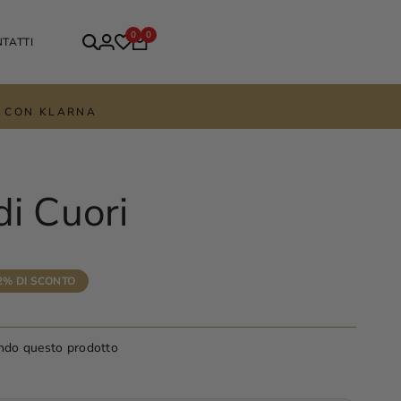
0
0
TATTI
TE CON KLARNA
di Cuori
2
% DI SCONTO
ndo questo prodotto