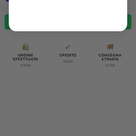
Hai bisogno di aiuto? Ti aiutiamo noi.
🛍️
✔
🚚
ORDINE
SPEDITO
CONSEGNA
EFFETTUATO
STIMATA
10/08
08/08
12/08