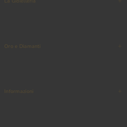
La Gioielleria
La Nostra Storia
Contatti
Oro e Diamanti
Fedi Nuziali
Permuta Oro Usato
Oro da Investimento
Informazioni
Diamanti
Termini e condizioni
Pagamento Sicuro