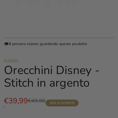
👁️
3
persone stanno guardando questo prodotto
DISNEY
Orecchini Disney -
Stitch in argento
Prezzo
€39,99
Prezzo
€49,90
20
% DI SCONTO
di
scontato
PREZZO
PER
/
listino
UNITARIO