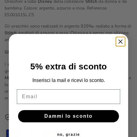
Orecchini a lobo
Disney
della collezione
Stitch
da donna e da
bambina. Colore: argento, azzurro e rosa. Referenza:
ES00101SL.CS
Gli orecchini sono realizzati in argento 925‰ rodiato a forma di
Stitch
smaltati di azzurro e rosa. Chiusura a perno con silicone
antiallergico al suo interno.
Gioielli Disney
I sogni son desideri che diventano realtà grazie ai meravigliosi
5% extra di sconto
gioielli Disney!
Minnie,
Topolino
e
altri personaggi
si trasformano in colorati e
Inserisci la mail e ricevi lo sconto.
luccicanti gioielli tutti da indossare! Divertiti ad abbinare
orecchini, bracciali e collane di diversi colori e crea parure
Email
originali che faranno impazzire di felicità i più piccoli!
Dammi lo sconto
Pagamento sicuro garantito
no, grazie