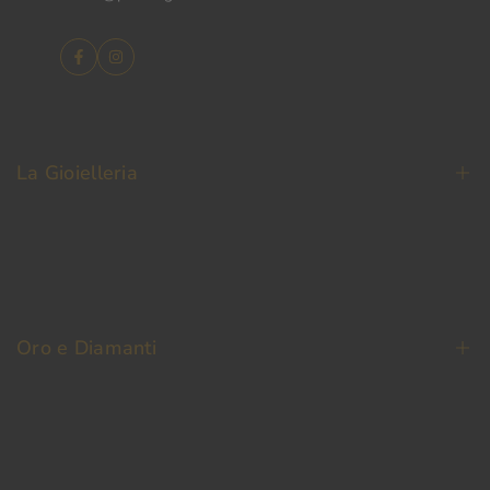
Facebook
Instagram
La Gioielleria
La Nostra Storia
Contatti
Oro e Diamanti
Fedi Nuziali
Permuta Oro Usato