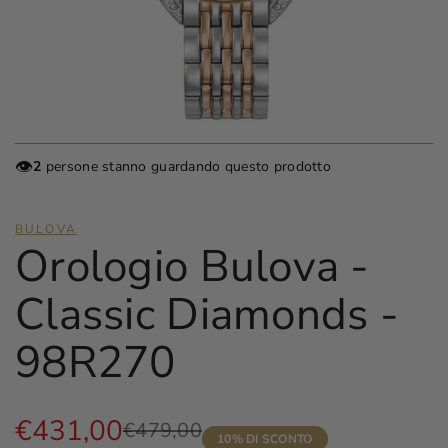
👁️
2
persone stanno guardando questo prodotto
BULOVA
Orologio Bulova -
Classic Diamonds -
98R270
Prezzo
€431,00
Prezzo
€479,00
10
% DI SCONTO