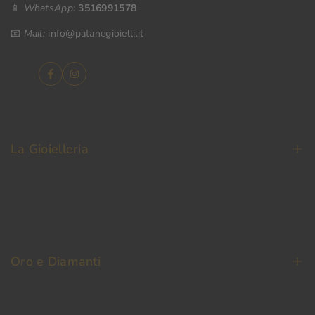
📱
WhatsApp:
3516991578
📧
Mail:
info@patanegioielli.it
Facebook
Instagram
La Gioielleria
La Nostra Storia
Contatti
Oro e Diamanti