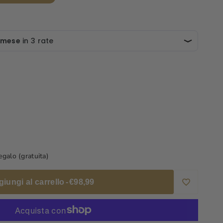
a
galo (gratuita)
e
iungi al carrello
-
€98,99
Aggiungi
alla