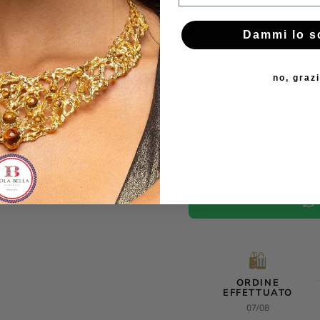
La collezione propone orolo
Raffinati e preziosi, gli oro
Dammi lo s
arricchiti da pietre gioiello 
eleganti camicie e morbide ma
no, graz
con ciondoli.
Pagamento
sicuro garantito
🛍️
ORDINE
EFFETTUATO
07/08