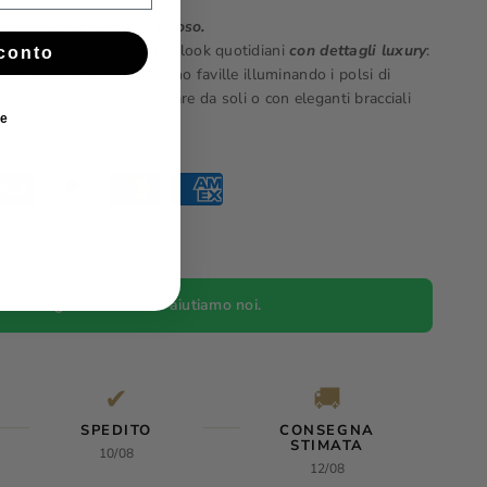
gi donna dal design
prezioso.
logi da donna completano i look quotidiani
con dettagli luxury
:
conto
e dettagli glam shine faranno faville illuminando i polsi di
glie jacquard, da sfoggiare da soli o con eleganti bracciali
ie
Hai bisogno di aiuto? Ti aiutiamo noi.
✔
🚚
SPEDITO
CONSEGNA
STIMATA
10/08
12/08