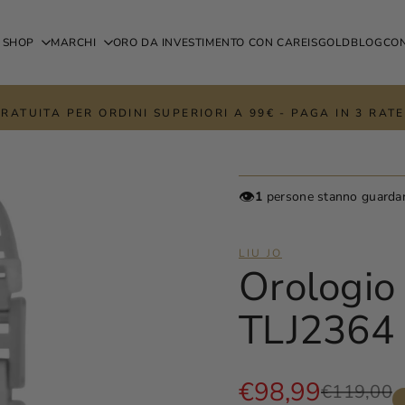
SHOP
MARCHI
ORO DA INVESTIMENTO CON CAREISGOLD
BLOG
CON
RATUITA PER ORDINI SUPERIORI A 99€ - PAGA IN 3 RA
👁️
1
persone stanno guarda
LIU JO
Orologio 
TLJ2364
Prezzo
€98,99
Prezzo
€119,00