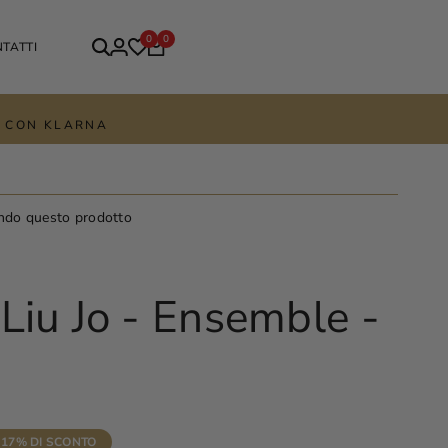
0
0
TATTI
TE CON KLARNA
ndo questo prodotto
Liu Jo - Ensemble -
17
% DI SCONTO