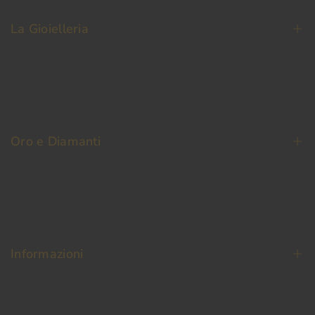
La Gioielleria
La Nostra Storia
Contatti
Oro e Diamanti
Fedi Nuziali
Permuta Oro Usato
Oro da Investimento
Informazioni
Diamanti
Termini e condizioni