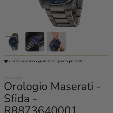
👁️
2
persone stanno guardando questo prodotto
MASERATI
Orologio Maserati -
Sfida -
R8873640001