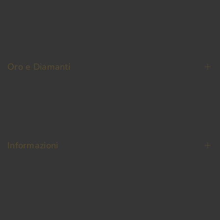
La Nostra Storia
Contatti
Oro e Diamanti
Fedi Nuziali
Permuta Oro Usato
Oro da Investimento
Informazioni
Diamanti
Termini e condizioni
Pagamento Sicuro
Spedizione e reso