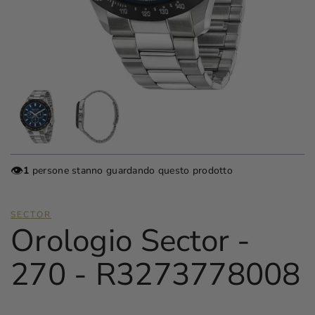
👁️
1
persone stanno guardando questo prodotto
SECTOR
Orologio Sector -
270 - R3273778008