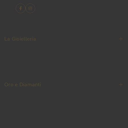
Facebook
Instagram
La Gioielleria
La Nostra Storia
Contatti
Oro e Diamanti
Fedi Nuziali
Permuta Oro Usato
Oro da Investimento