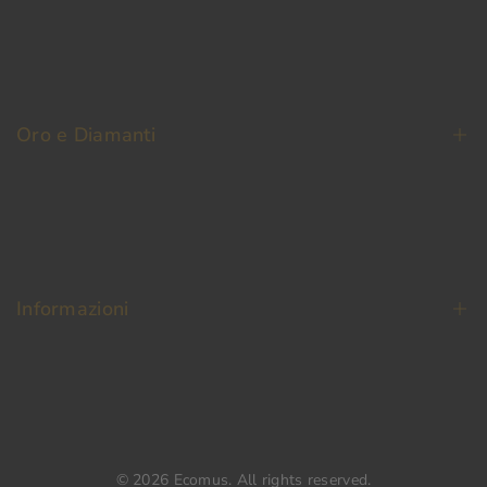
La Nostra Storia
Contatti
Oro e Diamanti
Fedi Nuziali
Permuta Oro Usato
Oro da Investimento
Informazioni
Diamanti
Termini e condizioni
Pagamento Sicuro
Spedizione e reso
© 2026
Ecomus
. All rights reserved.