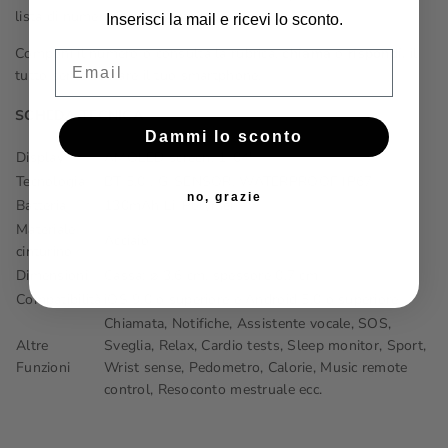
lista di numeri di emergenza).
Inserisci la mail e ricevi lo sconto.
Componi il numero o consulta la rubrica,
chiama
o
rispondi,
il
Email
tutto senza toccare il tuo smartphone.
SCHEDA TECNICA
Dammi lo sconto
Display
AMOLED screen, 1-04"
Tecnologia
BT 5.0 , G-SENSOR, WATERPROOF IP67
no, grazie
Batteria
130mAh Li-Polymer
Materiale
Acciaio
cinturino
Dimensioni
Cassa: ⌀ 3,6 cm, spessore 0,7 cm
Compatibilità
iOS 9.0 o superiore e Android 5.0 o superiore
Chiamata, Notifiche, Assistente vocale, SOS,
Altre
Sveglia, Relax, Cardio tests, Sleep monitor, Sport,
Funzioni
Wrist sense, Pedometro, Calorie, Music remote
control, Resoconto mestruale ecc.