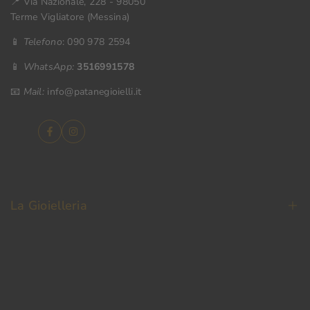
📍 Via Nazionale, 228 - 98050
Terme Vigliatore (Messina)
📱
Telefono
: 090 978 2594
📱
WhatsApp:
3516991578
📧
Mail:
info@patanegioielli.it
Facebook
Instagram
La Gioielleria
La Nostra Storia
Contatti