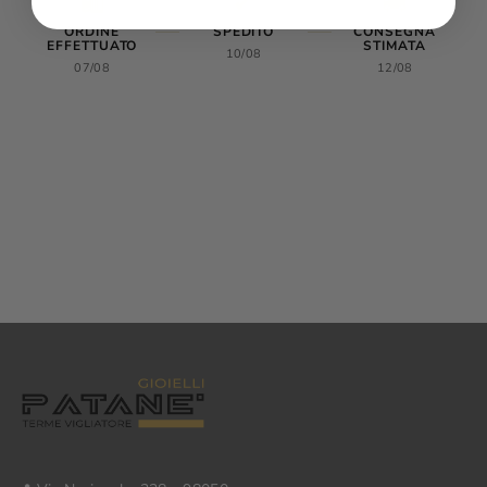
🛍️
✔
🚚
ORDINE
SPEDITO
CONSEGNA
EFFETTUATO
STIMATA
10/08
07/08
12/08