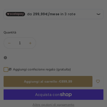
listino
Quantità
Diminuisci
Aumenta
−
+
la
la
quantità
quantità
per
per
Collier
Collier
Panarea
Panarea
🎁 Aggiungi confezione regalo (gratuita)
Aggiungi al carrello
-
€899,99
Aggiu
alla
Altre opzioni di pagamento