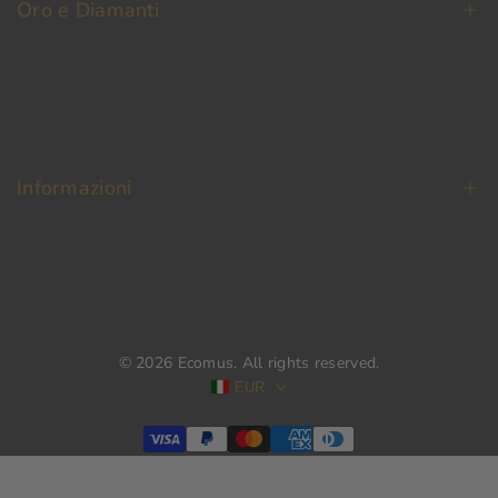
Oro e Diamanti
Fedi Nuziali
Permuta Oro Usato
Oro da Investimento
Informazioni
Diamanti
Termini e condizioni
Pagamento Sicuro
Spedizione e reso
© 2026
Ecomus
. All rights reserved.
Privacy & Cookie Policy
EUR
Modulo di recesso