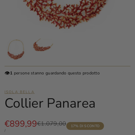
👁️
1
persone stanno guardando questo prodotto
ISOLA BELLA
Collier Panarea
Prezzo
€899,99
Prezzo
€1.079,00
17
% DI SCONTO
di
scontato
PREZZO
PER
/
UNITARIO