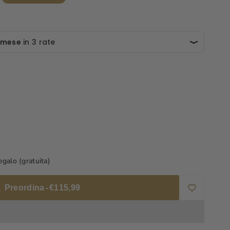
a
galo (gratuita)
Preordina
-
€115,99
Aggiungi
alla