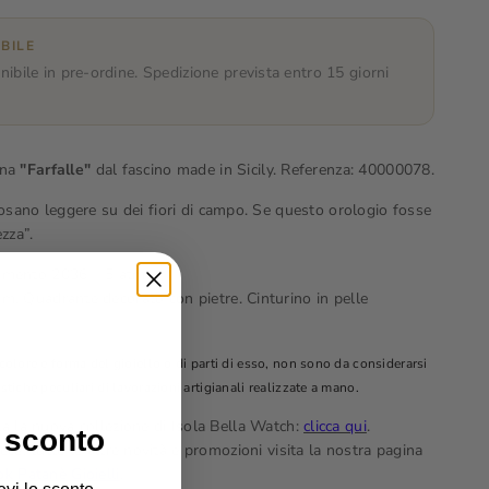
Wishlist
BILE
nibile in pre-ordine. Spedizione prevista entro 15 giorni
nna
"Farfalle"
dal fascino made in Sicily. Referenza: 40000078.
osano leggere su dei fiori di campo. Se questo orologio fosse
zza”.
imento 2036 – 5 atm.
m. Quadrante decorato con pietre. Cinturino in pelle
 colore e forma del gioiello o di parti di esso, non sono da considerarsi
istiche peculiari di lavorazioni artigianali realizzate a mano.
ta la nuova collezione di Isola Bella Watch:
clicca qui
.
 sconto
vece, tutte le altre novità e promozioni visita la nostra pagina
k Patanè Gioielli
.