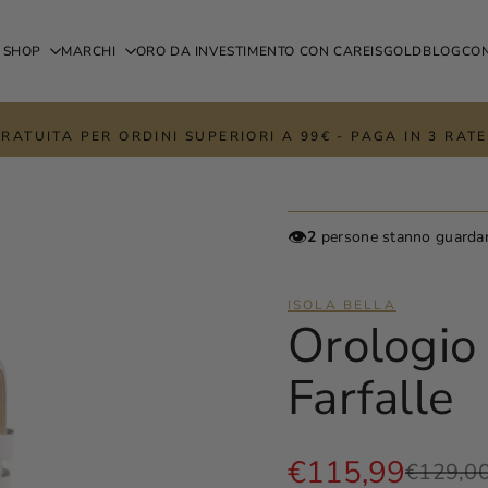
SHOP
MARCHI
ORO DA INVESTIMENTO CON CAREISGOLD
BLOG
CON
RATUITA PER ORDINI SUPERIORI A 99€ - PAGA IN 3 RA
👁️
2
persone stanno guarda
ISOLA BELLA
Orologio 
Farfalle
Prezzo
€115,99
Prezzo
€129,0