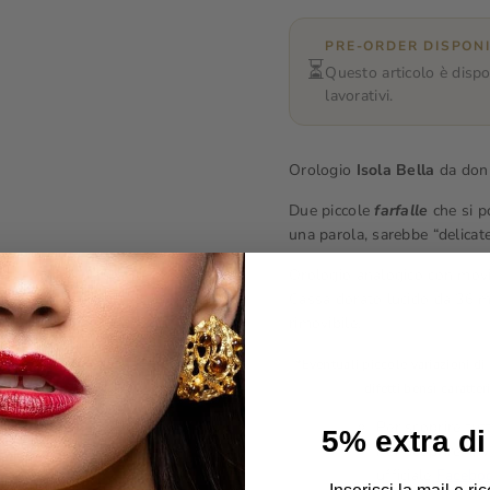
PRE-ORDER DISPONI
⏳
Questo articolo è dispo
lavorativi.
Orologio
Isola Bella
da do
Due piccole
farfalle
che si p
una parola, sarebbe “delicate
Orologio analogico con mov
Cassa dorato lucido da 36 m
rimovibile.
*Eventuali piccole variazioni di
difetti bensì caratter
Per scoprire tut
5% extra di
Per scoprire, in
ufficiale
Faceboo