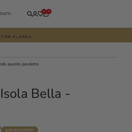
0
0
TATTI
TE CON KLARNA
ndo questo prodotto
Isola Bella -
0
10
% DI SCONTO