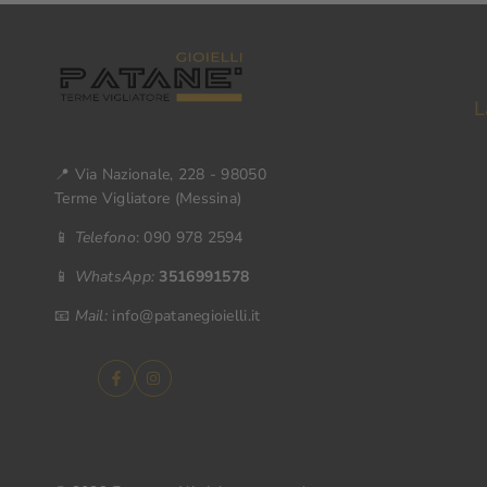
L
📍 Via Nazionale, 228 - 98050
Terme Vigliatore (Messina)
📱
Telefono
: 090 978 2594
📱
WhatsApp:
3516991578
📧
Mail:
info@patanegioielli.it
Facebook
Instagram